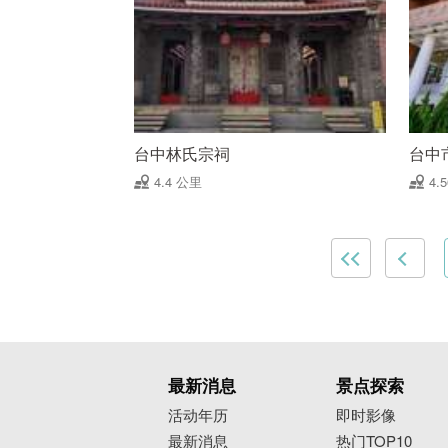
台中林氏宗祠
台中
4.4 公里
4.
最新消息
景点探索
活动年历
即时影像
最新消息
热门TOP10