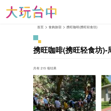
跳
到
主
要
内
:::
首页
食购旅宿
携旺咖啡(携旺轻食坊)
容
区
块
携旺咖啡(携旺轻食坊)
共有 215 项结果