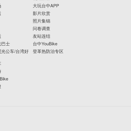
场
大玩台中APP
运
影片欣赏
照片集锦
问卷调查
运
友站连结
光巴士
台中YouBike
光公车/台湾好
登革热防治专区
车
游
ike
搜