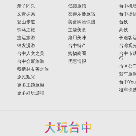
亲子同乐
低碳旅馆
台中机
文青探索
友善乐龄旅宿
台中捷
登山步道
美食购物快搜
台铁
铁马之旅
主题美食
高铁
捷运旅游
飨用美味
长途客
银发漫游
台中特产
台湾观
台中人文之美
购物商圈
台中市观
行
台中会展旅游
优惠情报
市区公
穆斯林友善之旅
驾车旅
原民观光
台中YouB
更多主题旅游
租车快
更多好玩游程