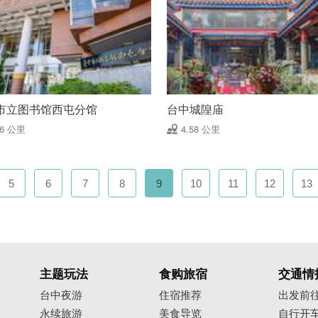
市立图书馆西屯分馆
台中城隍庙
56 公里
4.58 公里
5
6
7
8
9
10
11
12
13
主题玩法
食购旅宿
交通情
台中夜游
住宿推荐
出发前
永续旅游
美食导览
自行开