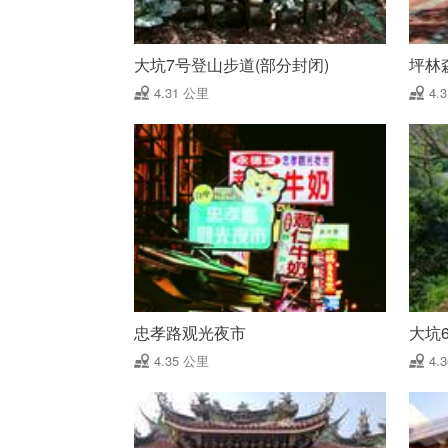
大坑7号登山步道(部分封闭)
坪林
4.31 公里
4.
忠孝路观光夜市
大坑
4.35 公里
4.