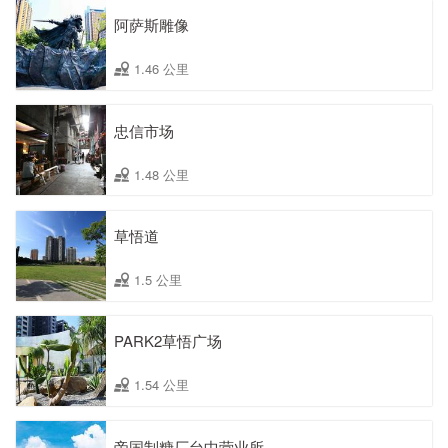
阿萨斯雕像
1.46 公里
忠信市场
1.48 公里
草悟道
1.5 公里
PARK2草悟广场
1.54 公里
帝国制糖厂台中营业所