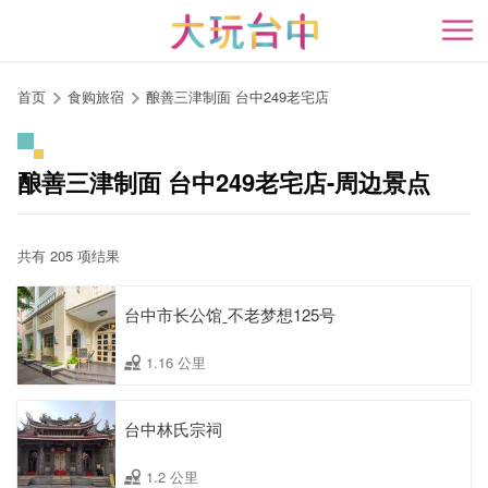
跳
到
开
主
要
首页
食购旅宿
酿善三津制面 台中249老宅店
内
容
区
酿善三津制面 台中249老宅店-周边景点
块
共有 205 项结果
台中市长公馆ˍ不老梦想125号
1.16 公里
台中林氏宗祠
1.2 公里