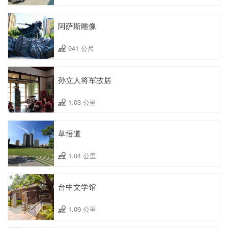
阿萨斯雕像
941 公尺
孙立人将军故居
1.03 公里
草悟道
1.04 公里
台中文学馆
1.09 公里