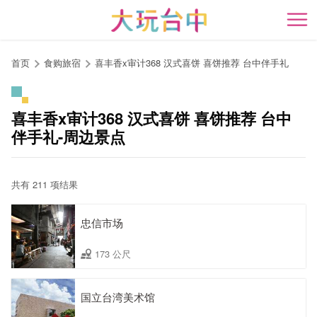
跳
到
开
主
要
首页
食购旅宿
喜丰香x审计368 汉式喜饼 喜饼推荐 台中伴手礼
内
容
区
喜丰香x审计368 汉式喜饼 喜饼推荐 台中
块
伴手礼-周边景点
共有 211 项结果
忠信市场
173 公尺
国立台湾美术馆