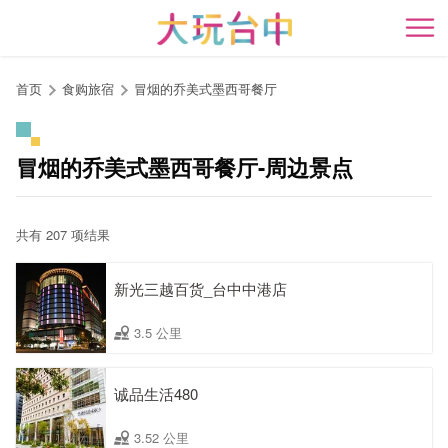
跳
到
开
主
要
首页
食购旅宿
冒烟的乔美式墨西哥餐厅
内
容
区
冒烟的乔美式墨西哥餐厅-周边景点
块
共有 207 项结果
新光三越百货_台中中港店
3.5 公里
诚品生活480
3.52 公里