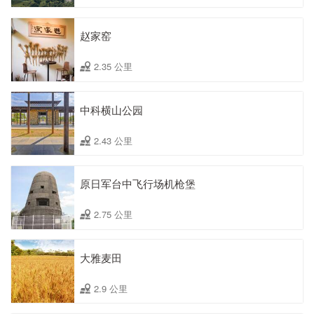
赵家窑
2.35 公里
中科横山公园
2.43 公里
原日军台中飞行场机枪堡
2.75 公里
大雅麦田
2.9 公里