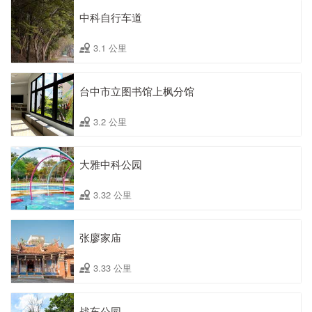
中科自行车道
3.1 公里
台中市立图书馆上枫分馆
3.2 公里
大雅中科公园
3.32 公里
张廖家庙
3.33 公里
战车公园