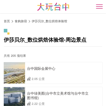
跳
到
开
主
要
首页
食购旅宿
伊莎贝尔_数位烘焙体验馆
内
容
区
伊莎贝尔_数位烘焙体验馆-周边景点
块
共有 205 项结果
台中国际会展中心
2.05 公里
台中绿美图(台中市立美术馆与台中市立
图书馆)
2.22 公里