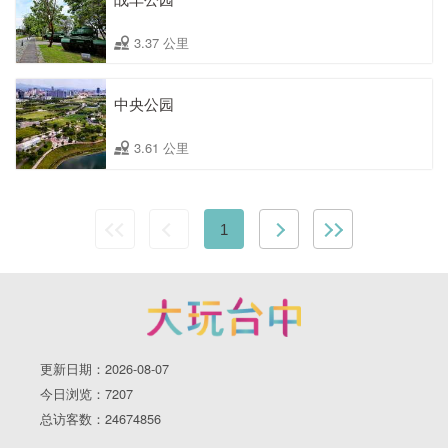
3.37 公里
中央公园
3.61 公里
1
更新日期：2026-08-07
今日浏览：7207
总访客数：24674856