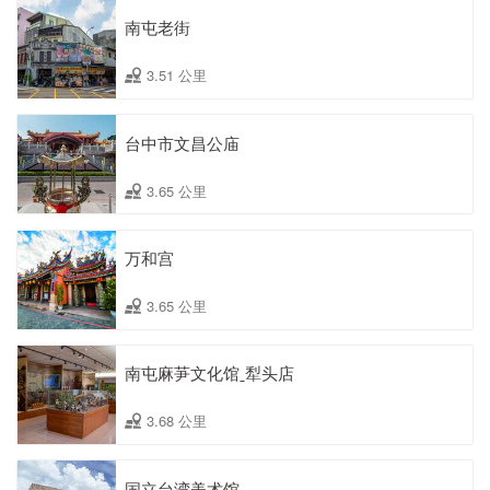
南屯老街
3.51 公里
台中市文昌公庙
3.65 公里
万和宫
3.65 公里
南屯麻芛文化馆ˍ犁头店
3.68 公里
国立台湾美术馆