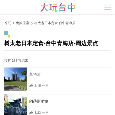
跳
到
开
主
要
首页
食购旅宿
树太老日本定食-台中青海店
内
容
区
树太老日本定食-台中青海店-周边景点
块
共有 214 项结果
草悟道
3.15 公里
阿萨斯雕像
3.23 公里