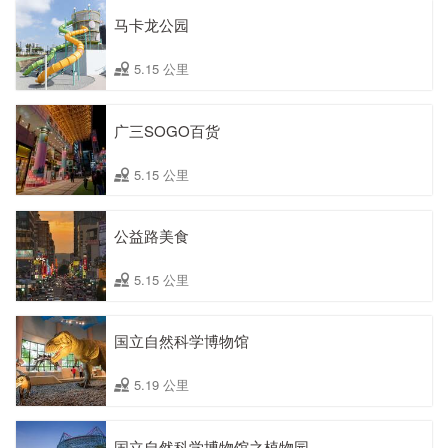
马卡龙公园
5.15 公里
广三SOGO百货
5.15 公里
公益路美食
5.15 公里
国立自然科学博物馆
5.19 公里
国立自然科学博物馆之植物园