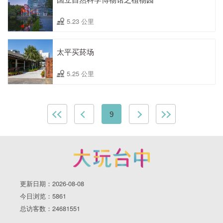
5.23 公里
太平买菸场
5.25 公里
9
更新日期：2026-08-08
今日浏览：5861
总访客数：24681551