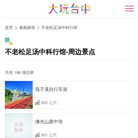
跳
到
开
主
要
首页
食购旅宿
不老松足汤中科行馆
内
容
区
不老松足汤中科行馆-周边景点
块
共有 196 项结果
筏子溪自行车道
802 公尺
佛光山惠中寺
851 公尺