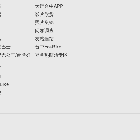
场
大玩台中APP
运
影片欣赏
照片集锦
问卷调查
运
友站连结
光巴士
台中YouBike
光公车/台湾好
登革热防治专区
车
游
ike
搜