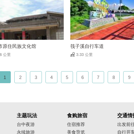
市原住民族文化馆
筏子溪自行车道
16 公里
3.33 公里
1
2
3
4
5
6
7
8
9
主题玩法
食购旅宿
交通情
台中夜游
住宿推荐
出发前
永续旅游
美食导览
自行开