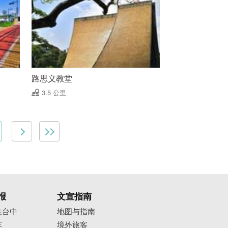
路思义教堂
3.5 公里
报
文宣指南
往台中
地图与指南
车
境外旅客