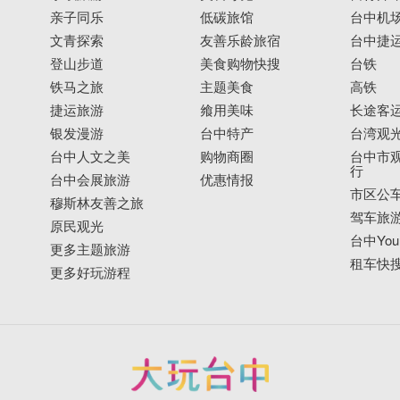
亲子同乐
低碳旅馆
台中机
文青探索
友善乐龄旅宿
台中捷
登山步道
美食购物快搜
台铁
铁马之旅
主题美食
高铁
捷运旅游
飨用美味
长途客
银发漫游
台中特产
台湾观
台中人文之美
购物商圈
台中市观
行
台中会展旅游
优惠情报
市区公
穆斯林友善之旅
驾车旅
原民观光
台中YouB
更多主题旅游
租车快
更多好玩游程