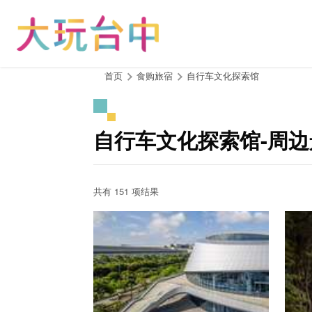
跳
到
主
要
内
:::
首页
食购旅宿
自行车文化探索馆
容
区
块
自行车文化探索馆-周边
共有 151 项结果