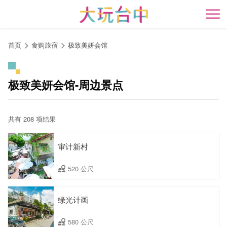
跳
到
开
主
要
首页
食购旅宿
极致美妍会馆
内
容
区
极致美妍会馆-周边景点
块
共有 208 项结果
审计新村
520 公尺
绿光计画
580 公尺