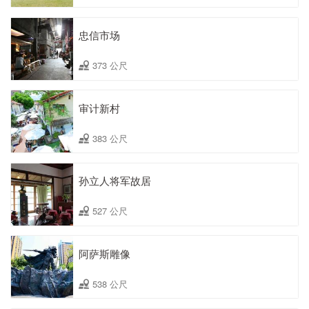
忠信市场
373 公尺
审计新村
383 公尺
孙立人将军故居
527 公尺
阿萨斯雕像
538 公尺