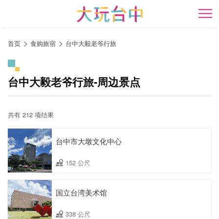
跳
到
开
主
要
首页
食购旅宿
台中大毅老爷行旅
内
容
区
台中大毅老爷行旅-周边景点
块
共有 212 项结果
台中市大墩文化中心
152 公尺
国立台湾美术馆
338 公尺