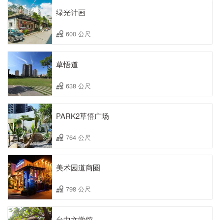
绿光计画
600 公尺
草悟道
638 公尺
PARK2草悟广场
764 公尺
美术园道商圈
798 公尺
台中文学馆