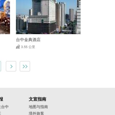
台中金典酒店
3.55 公里
报
文宣指南
往台中
地图与指南
车
境外旅客