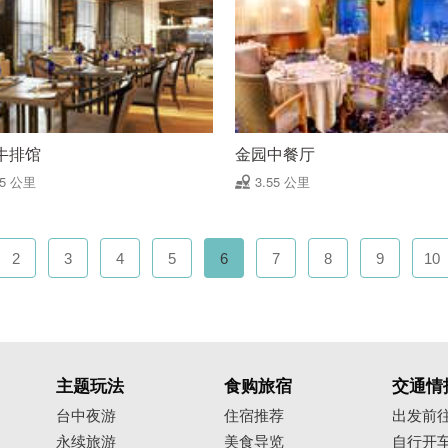
牛排馆
金园中餐厅
55 公里
3.55 公里
2
3
4
5
6
7
8
9
10
主题玩法
食购旅宿
交通情
台中夜游
住宿推荐
出发前
永续旅游
美食导览
自行开