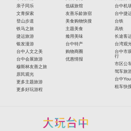
亲子同乐
低碳旅馆
台中机
文青探索
友善乐龄旅宿
台中捷
登山步道
美食购物快搜
台铁
铁马之旅
主题美食
高铁
捷运旅游
飨用美味
长途客
银发漫游
台中特产
台湾观
台中人文之美
购物商圈
台中市观
行
台中会展旅游
优惠情报
市区公
穆斯林友善之旅
驾车旅
原民观光
台中YouB
更多主题旅游
租车快
更多好玩游程