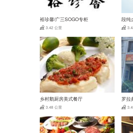
裕珍馨/广三SOGO专柜
段纯贞
3.42 公里
3.
乡村鹅厨房美式餐厅
罗拉
3.48 公里
3.