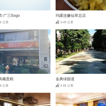
-广三Sogo
玛露连嫩仙草总店
42 公里
3.45 公里
典藏蛋糕
金典绿园道
49 公里
3.55 公里