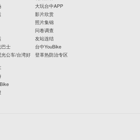
场
大玩台中APP
运
影片欣赏
照片集锦
问卷调查
运
友站连结
光巴士
台中YouBike
光公车/台湾好
登革热防治专区
车
游
ike
搜