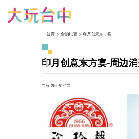
跳
到
主
要
内
:::
首页
食购旅宿
印月创意东方宴
容
区
块
印月创意东方宴-周边
共有 255 项结果