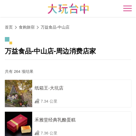
跳
到
开
主
要
首页
食购旅宿
万益食品-中山店
内
容
区
万益食品-中山店-周边消费店家
块
共有 264 项结果
纸箱王-大坑店
7.34 公里
禾雅堂经典乳酪蛋糕
7.36 公里