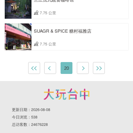
7.75 公里
SUAGR & SPICE 糖村福雅店
7.75 公里
20
更新日期：2026-08-08
今日浏览：538
总访客数：24676228