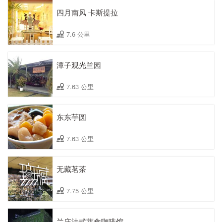
四月南风 卡斯提拉
7.6 公里
潭子观光兰园
7.63 公里
东东芋圆
7.63 公里
无藏茗茶
7.75 公里
兰庄法式蔬食咖啡馆