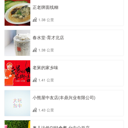
正老牌面线糊
1.38 公里
春水堂-育才北店
1.38 公里
老舅的家乡味
1.41 公里
小熊屋中友店(丰鼎兴业有限公司)
1.43 公里
奥儿法低GI轻食餐 台中公益店