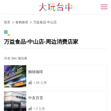
跳
到
开
主
要
首页
食购旅宿
万益食品-中山店
内
容
区
万益食品-中山店-周边消费店家
块
共有 264 项结果
黝脉咖啡
1.29 公里
中友百货
1.3 公里