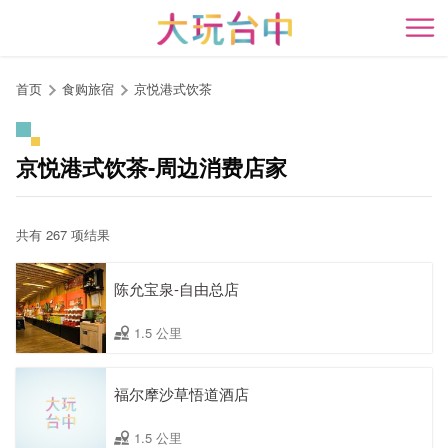
跳
到
开
主
要
首页
食购旅宿
京悦港式饮茶
内
容
区
京悦港式饮茶-周边消费店家
块
共有 267 项结果
陈允宝泉-自由总店
1.5 公里
福尔摩沙草悟道酒店
1.5 公里