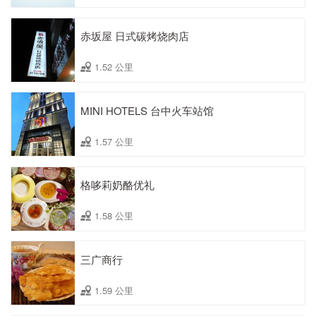
赤坂屋 日式碳烤烧肉店
1.52 公里
MINI HOTELS 台中火车站馆
1.57 公里
格哆莉奶酪优礼
1.58 公里
三广商行
1.59 公里