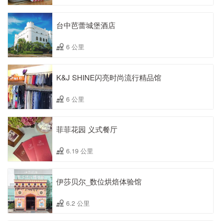
台中芭蕾城堡酒店
6 公里
K&J SHINE闪亮时尚流行精品馆
6 公里
菲菲花园 义式餐厅
6.19 公里
伊莎贝尔_数位烘焙体验馆
6.2 公里