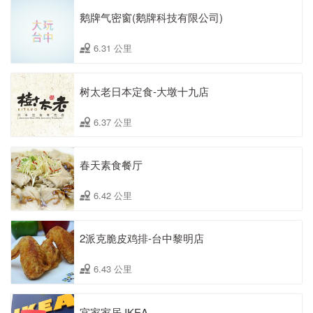
鹅牌气密窗(鹅牌科技有限公司)
6.31 公里
树太老日本定食-大墩十九店
6.37 公里
春天素食餐厅
6.42 公里
2派克脆皮鸡排-台中黎明店
6.43 公里
宜家家居 IKEA