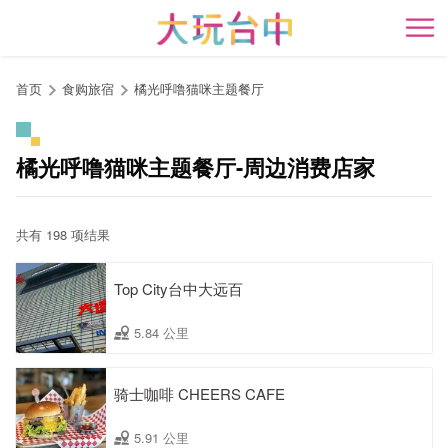
跳
到
开
主
要
首页
食购旅宿
橘光呼噜猫咪主题餐厅
内
容
区
橘光呼噜猫咪主题餐厅-周边消费店家
块
共有 198 项结果
Top City台中大远百
5.84 公里
骑士咖啡 CHEERS CAFE
5.91 公里