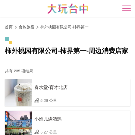
跳
到
开
主
要
首页
食购旅宿
柿外桃园有限公司-柿界第一
内
容
区
柿外桃园有限公司-柿界第一-周边消费店家
块
共有 235 项结果
春水堂-育才北店
5.26 公里
小渔儿烧酒鸡
5.27 公里