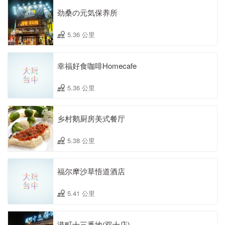
劲桑の元気保养所
5.36 公里
幸福好食咖啡Homecafe
5.36 公里
乡村鹅厨房美式餐厅
5.38 公里
福尔摩沙草悟道酒店
5.41 公里
港町十三番地(双十店)