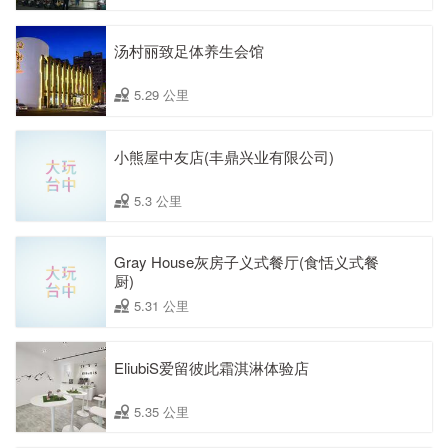
汤村丽致足体养生会馆
5.29 公里
小熊屋中友店(丰鼎兴业有限公司)
5.3 公里
Gray House灰房子义式餐厅(食恬义式餐
厨)
5.31 公里
EliubiS爱留彼此霜淇淋体验店
5.35 公里