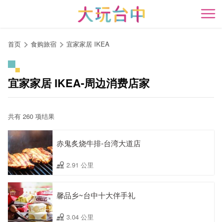
跳
到
开
主
要
首页
食购旅宿
宜家家居 IKEA
内
容
区
宜家家居 IKEA-周边消费店家
块
共有 260 项结果
赤鬼炙烧牛排-台湾大道店
2.91 公里
馨品乡~台中十大伴手礼
3.04 公里