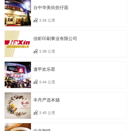
台中华美街担仔面
3.34 公里
佳昕印刷事业有限公司
3.38 公里
逢甲欢乐星
3.44 公里
丰丹严选本舖
3.45 公里
中非咖啡