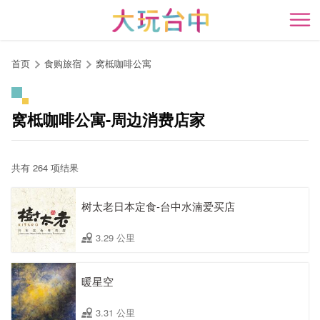
跳
到
开
主
要
首页
食购旅宿
窝柢咖啡公寓
内
容
区
窝柢咖啡公寓-周边消费店家
块
共有 264 项结果
树太老日本定食-台中水湳爱买店
3.29 公里
暖星空
3.31 公里