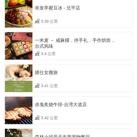
幸发亭蜜豆冰 - 北平店
3.39 公里
一米麦 － 咸麻糬．伴手礼．手作烘焙．
台式风味
3.4 公里
婧仕女微旅
3.41 公里
赤鬼炙烧牛排-台湾大道店
3.42 公里
森林小径亲子友善宠物餐厅