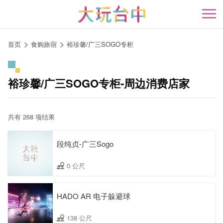
跳
到
开
主
要
首页
食购旅宿
裕珍馨/广三SOGO专柜
内
容
区
裕珍馨/广三SOGO专柜-周边消费店家
块
共有 268 项结果
段纯贞-广三Sogo
0 公尺
HADO AR 电子躲避球
138 公尺