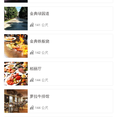
金典绿园道
141 公尺
金典铁板烧
142 公尺
栢丽厅
144 公尺
萝拉牛排馆
144 公尺