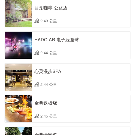
目觉咖啡-公益店
2.43 公里
HADO AR 电子躲避球
2.44 公里
心灵漫步SPA
2.44 公里
金典铁板烧
2.45 公里
金典绿园道