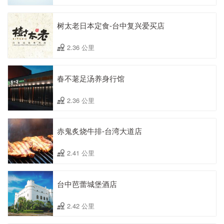
树太老日本定食-台中复兴爱买店
2.36 公里
春不荖足汤养身行馆
2.36 公里
赤鬼炙烧牛排-台湾大道店
2.41 公里
台中芭蕾城堡酒店
2.42 公里