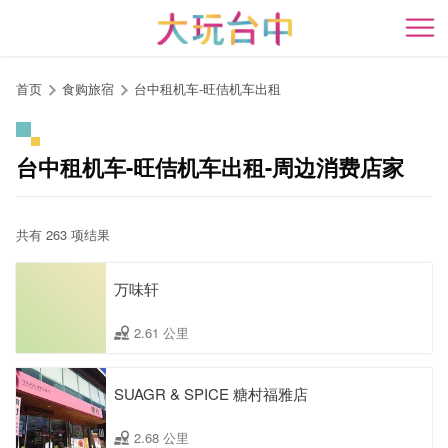
跳
到
开
主
要
首页
食购旅宿
台中租机车-旺佶机车出租
内
容
区
台中租机车-旺佶机车出租-周边消费店家
块
共有 263 项结果
万味轩
2.61 公里
SUAGR & SPICE 糖村福雅店
2.68 公里