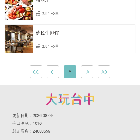
2.94 公里
萝拉牛排馆
2.94 公里
5
更新日期：2026-08-09
今日浏览：1016
总访客数：24683559