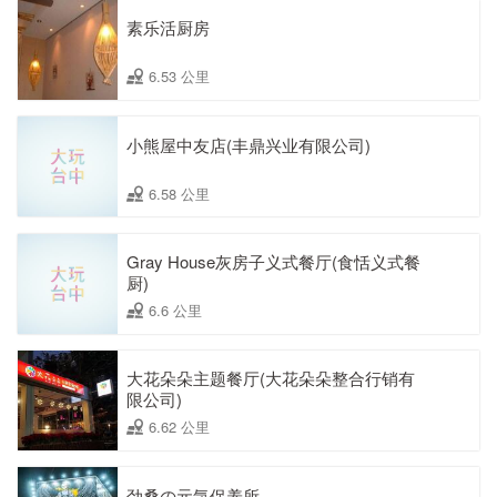
素乐活厨房
6.53 公里
小熊屋中友店(丰鼎兴业有限公司)
6.58 公里
Gray House灰房子义式餐厅(食恬义式餐
厨)
6.6 公里
大花朵朵主题餐厅(大花朵朵整合行销有
限公司)
6.62 公里
劲桑の元気保养所