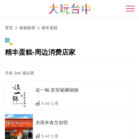
跳
到
开
主
要
首页
食购旅宿
精丰蛋糕
内
容
区
精丰蛋糕-周边消费店家
块
共有 244 项结果
这一锅 皇室秘藏锅物
6.44 公里
乡港米食文创馆
6.44 公里