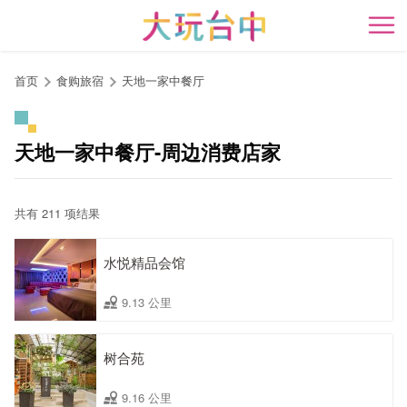
跳
到
开
主
要
首页
食购旅宿
天地一家中餐厅
内
容
区
天地一家中餐厅-周边消费店家
块
共有 211 项结果
水悦精品会馆
9.13 公里
树合苑
9.16 公里