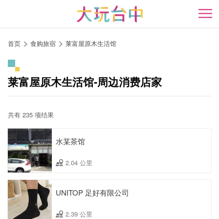
跳
到
开
主
要
首页
食购旅宿
莱富屋原木生活馆
内
容
区
莱富屋原木生活馆-周边消费店家
块
共有 235 项结果
水某茶馆
2.04 公里
UNITOP 足好有限公司
2.39 公里