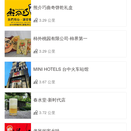
熊介巧曲奇饼乾礼盒
3.29 公里
柿外桃园有限公司-柿界第一
3.29 公里
MINI HOTELS 台中火车站馆
3.67 公里
春水堂-新时代店
3.72 公里
老舅的家乡味