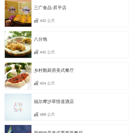
三广食品-昇平店
442 公尺
八分饱
442 公尺
乡村鹅厨房美式餐厅
454 公尺
福尔摩沙草悟道酒店
488 公尺
冒烟的乔美式墨西哥餐厅