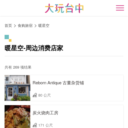
跳
到
开
主
要
首页
食购旅宿
暖星空
内
容
区
暖星空-周边消费店家
块
共有 269 项结果
Reborn Antique 古董杂货铺
80 公尺
炭火烧肉工房
171 公尺