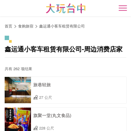
跳
到
开
主
要
首页
食购旅宿
鑫运通小客车租赁有限公司
内
容
区
鑫运通小客车租赁有限公司-周边消费店家
块
共有 262 项结果
旅巷轻旅
27 公尺
旗聚一堂(丸文食品)
228 公尺