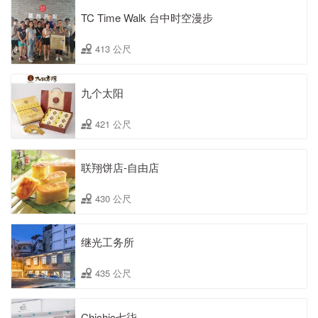
TC Time Walk 台中时空漫步
413 公尺
九个太阳
421 公尺
联翔饼店-自由店
430 公尺
继光工务所
435 公尺
Chichic七柒