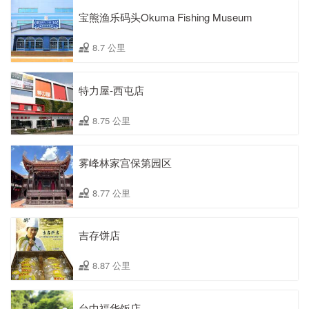
宝熊渔乐码头Okuma Fishing Museum
8.7 公里
特力屋-西屯店
8.75 公里
雾峰林家宫保第园区
8.77 公里
吉存饼店
8.87 公里
台中福华饭店