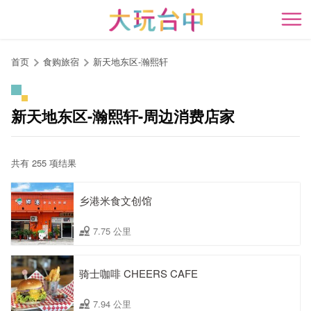
跳
到
开
主
要
首页
食购旅宿
新天地东区-瀚熙轩
内
容
区
新天地东区-瀚熙轩-周边消费店家
块
共有 255 项结果
乡港米食文创馆
7.75 公里
骑士咖啡 CHEERS CAFE
7.94 公里