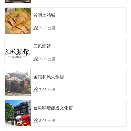
谷明土鸡城
7.82 公里
三风面馆
7.89 公里
函馆和风火锅店
7.96 公里
台湾味噌酿造文化馆
8.03 公里