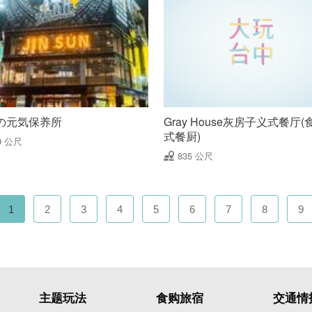
の元気保养所
Gray House灰房子义式餐厅
式餐厨)
9 公尺
835 公尺
1
2
3
4
5
6
7
8
9
主题玩法
食购旅宿
交通情