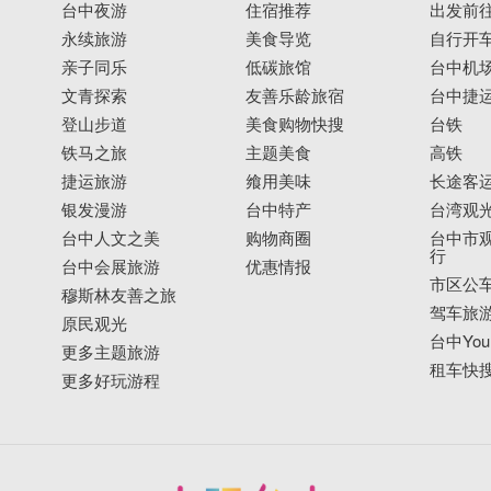
台中夜游
住宿推荐
出发前
永续旅游
美食导览
自行开
亲子同乐
低碳旅馆
台中机
文青探索
友善乐龄旅宿
台中捷
登山步道
美食购物快搜
台铁
铁马之旅
主题美食
高铁
捷运旅游
飨用美味
长途客
银发漫游
台中特产
台湾观
台中人文之美
购物商圈
台中市观
行
台中会展旅游
优惠情报
市区公
穆斯林友善之旅
驾车旅
原民观光
台中YouB
更多主题旅游
租车快
更多好玩游程