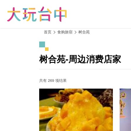
跳
到
主
要
内
:::
首页
食购旅宿
树合苑
容
区
块
树合苑-周边消费店家
共有 269 项结果