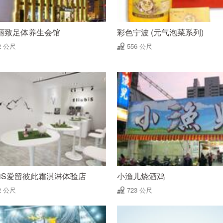
丽致足体养生会馆
彩色宁波 (元气泡菜系列)
2 公尺
556 公尺
ubiS爱留彼此霜淇淋体验店
小渔儿烧酒鸡
2 公尺
723 公尺