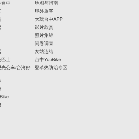
往台中
地图与指南
车
境外旅客
场
大玩台中APP
运
影片欣赏
照片集锦
问卷调查
运
友站连结
光巴士
台中YouBike
光公车/台湾好
登革热防治专区
车
游
ike
搜