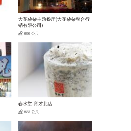
大花朵朵主题餐厅(大花朵朵整合行
销有限公司)
606 公尺
春水堂-育才北店
823 公尺