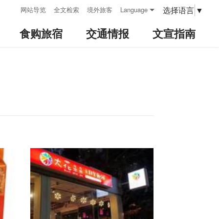
:::
选择语言
▼
网站导览
全文检索
境外旅客
Language
食购旅宿
交通情报
文宣指南