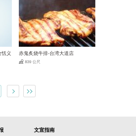
(食恬义
赤鬼炙烧牛排-台湾大道店
839 公尺
报
文宣指南