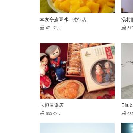
幸发亭蜜豆冰 - 健行店
汤村
471 公尺
51
卡但屋饼店
Eli
630 公尺
63