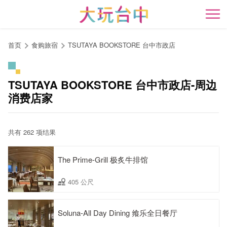
跳
到
开
主
要
首页
食购旅宿
TSUTAYA BOOKSTORE 台中市政店
内
容
区
TSUTAYA BOOKSTORE 台中市政店-周边
块
消费店家
共有 262 项结果
The Prime-Grill 极炙牛排馆
405 公尺
Soluna-All Day Dining 飨乐全日餐厅