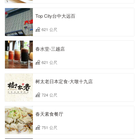
Top City台中大远百
621 公尺
春水堂-三越店
621 公尺
树太老日本定食-大墩十九店
724 公尺
春天素食餐厅
751 公尺