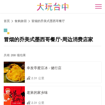
跳
到
开
主
要
首页
食购旅宿
冒烟的乔美式墨西哥餐厅
内
容
区
冒烟的乔美式墨西哥餐厅-周边消费店家
块
共有 268 项结果
幸发亭蜜豆冰 - 健行店
2.31 公里
老舅的家乡味
2.31 公里