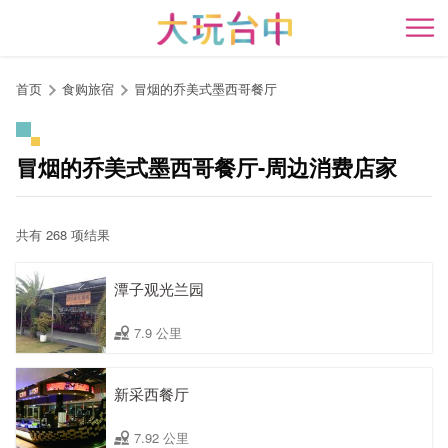
跳
到
开
主
要
首页
食购旅宿
冒烟的乔美式墨西哥餐厅
内
容
区
冒烟的乔美式墨西哥餐厅-周边消费店家
块
共有 268 项结果
潭子观光兰园
7.9 公里
新采西餐厅
7.92 公里