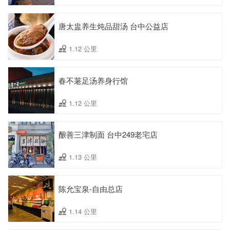
唐太盅养生炖品甜汤 台中公益店
1.12 公里
春不荖足汤养身行馆
1.12 公里
酿善三津制面 台中249老宅店
1.13 公里
陈允宝泉-自由总店
1.14 公里