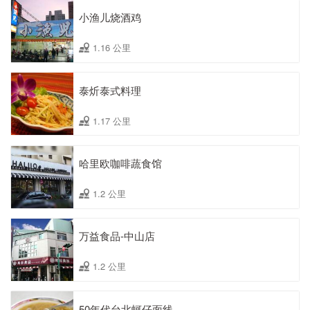
小渔儿烧酒鸡
1.16 公里
泰炘泰式料理
1.17 公里
哈里欧咖啡蔬食馆
1.2 公里
万益食品-中山店
1.2 公里
50年代台北蚵仔面线