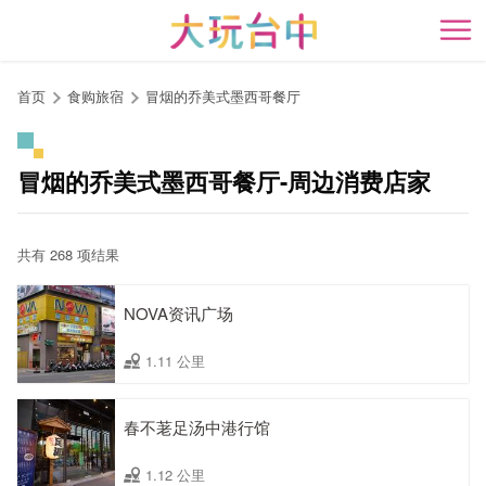
跳
到
开
主
要
首页
食购旅宿
冒烟的乔美式墨西哥餐厅
内
容
区
冒烟的乔美式墨西哥餐厅-周边消费店家
块
共有 268 项结果
NOVA资讯广场
1.11 公里
春不荖足汤中港行馆
1.12 公里