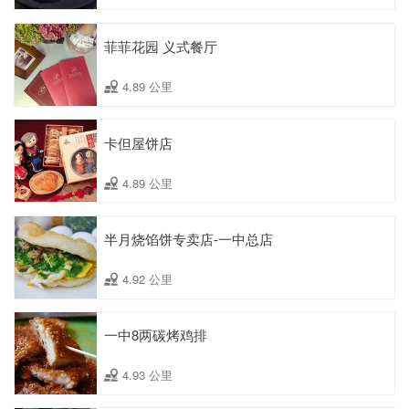
菲菲花园 义式餐厅
4.89 公里
卡但屋饼店
4.89 公里
半月烧馅饼专卖店-一中总店
4.92 公里
一中8两碳烤鸡排
4.93 公里