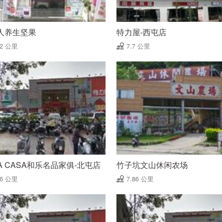
人养生坚果
特力屋-西屯店
62 公里
7.7 公里
A CASA和乐名品家俱-北屯店
竹子坑文山休闲农场
86 公里
7.86 公里