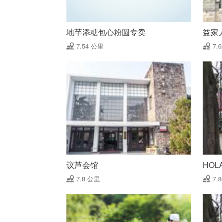
地芋添糖包心粉圆专卖
益家
7.54 公里
7.
议芦会馆
HOL
7.8 公里
7.