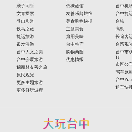
亲子同乐
低碳旅馆
台中机
文青探索
友善乐龄旅宿
台中捷
登山步道
美食购物快搜
台铁
铁马之旅
主题美食
高铁
捷运旅游
飨用美味
长途客
银发漫游
台中特产
台湾观
台中人文之美
购物商圈
台中市观
行
台中会展旅游
优惠情报
市区公
穆斯林友善之旅
驾车旅
原民观光
台中YouB
更多主题旅游
租车快
更多好玩游程