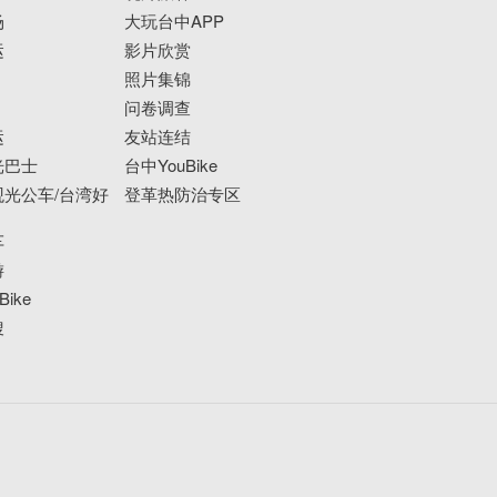
场
大玩台中APP
运
影片欣赏
照片集锦
问卷调查
运
友站连结
光巴士
台中YouBike
光公车/台湾好
登革热防治专区
车
游
ike
搜