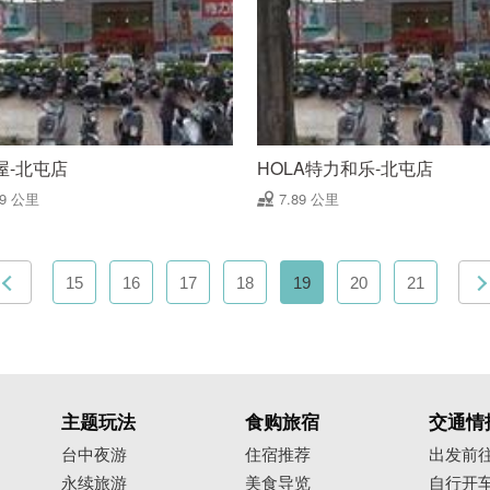
屋-北屯店
HOLA特力和乐-北屯店
89 公里
7.89 公里
15
16
17
18
19
20
21
主题玩法
食购旅宿
交通情
台中夜游
住宿推荐
出发前
永续旅游
美食导览
自行开