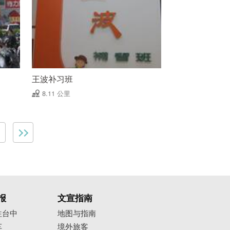
王波补习班
8.11 公里
报
文宣指南
往台中
地图与指南
车
境外旅客