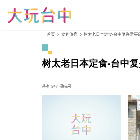
跳
到
主
要
内
:::
首页
食购旅宿
树太老日本定食-台中复兴爱买
容
区
块
树太老日本定食-台中复
共有 247 项结果