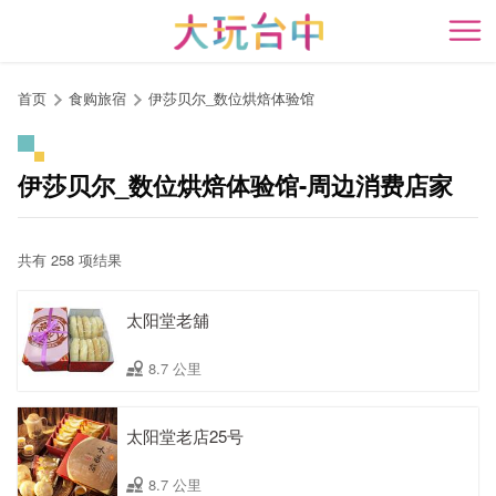
跳
到
开
主
要
首页
食购旅宿
伊莎贝尔_数位烘焙体验馆
内
容
区
伊莎贝尔_数位烘焙体验馆-周边消费店家
块
共有 258 项结果
太阳堂老舖
8.7 公里
太阳堂老店25号
8.7 公里