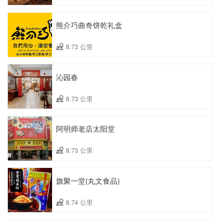
熊介巧曲奇饼乾礼盒
8.73 公里
沁园春
8.73 公里
阿明师老店太阳堂
8.73 公里
旗聚一堂(丸文食品)
8.74 公里