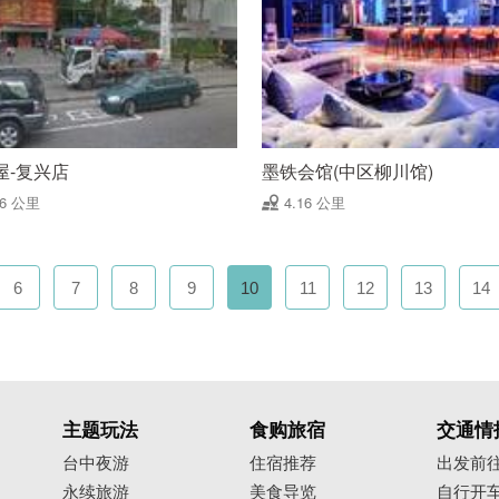
屋-复兴店
墨铁会馆(中区柳川馆)
16 公里
4.16 公里
6
7
8
9
10
11
12
13
14
主题玩法
食购旅宿
交通情
台中夜游
住宿推荐
出发前
永续旅游
美食导览
自行开