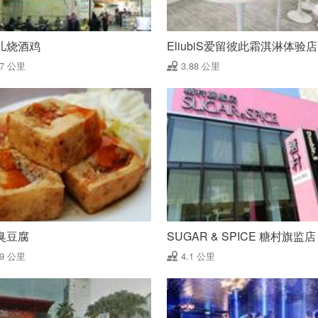
儿烧酒鸡
EliubiS爱留彼此霜淇淋体验店
87 公里
3.88 公里
臭豆腐
SUGAR & SPICE 糖村旗监店
09 公里
4.1 公里