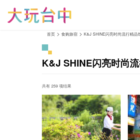
跳
到
主
要
内
:::
首页
食购旅宿
K&J SHINE闪亮时尚流行精品
容
区
块
K&J SHINE闪亮时
共有 259 项结果