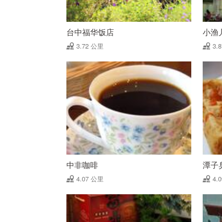
台中福华饭店
小渔
3.72 公里
3.
中非咖啡
潭子
4.07 公里
4.