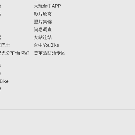
场
大玩台中APP
运
影片欣赏
照片集锦
问卷调查
运
友站连结
光巴士
台中YouBike
光公车/台湾好
登革热防治专区
车
游
ike
搜