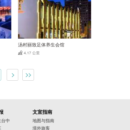
汤村丽致足体养生会馆
4.17 公里
报
文宣指南
往台中
地图与指南
车
境外旅客