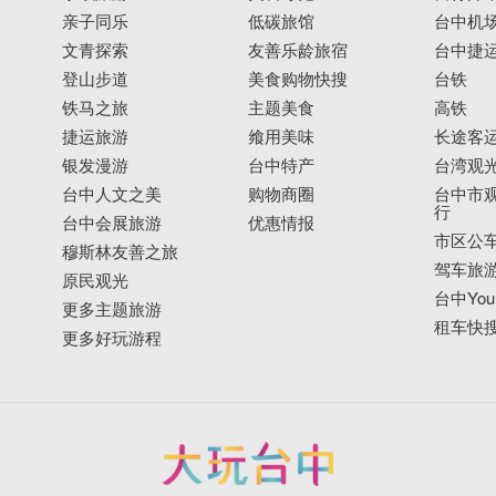
亲子同乐
低碳旅馆
台中机
文青探索
友善乐龄旅宿
台中捷
登山步道
美食购物快搜
台铁
铁马之旅
主题美食
高铁
捷运旅游
飨用美味
长途客
银发漫游
台中特产
台湾观
台中人文之美
购物商圈
台中市观
行
台中会展旅游
优惠情报
市区公
穆斯林友善之旅
驾车旅
原民观光
台中YouB
更多主题旅游
租车快
更多好玩游程