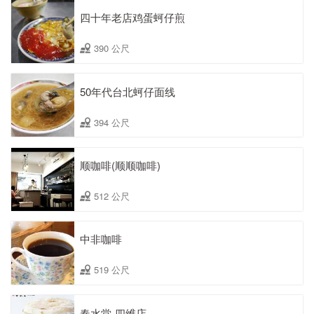
四十年老店鸡蛋蚵仔煎
390 公尺
50年代台北蚵仔面线
394 公尺
顺咖啡(顺顺咖啡)
512 公尺
中非咖啡
519 公尺
春水堂-四维店