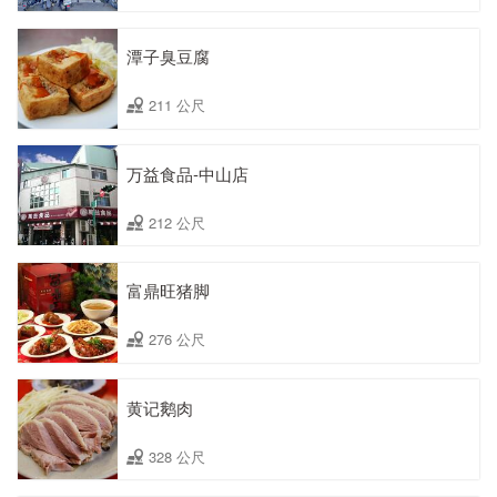
潭子臭豆腐
211 公尺
万益食品-中山店
212 公尺
富鼎旺猪脚
276 公尺
黄记鹅肉
328 公尺