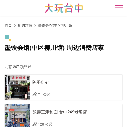
跳
到
开
主
要
首页
食购旅宿
墨铁会馆(中区柳川馆)
内
容
区
墨铁会馆(中区柳川馆)-周边消费店家
块
共有 267 项结果
陈雕刻处
71 公尺
酿善三津制面 台中249老宅店
128 公尺