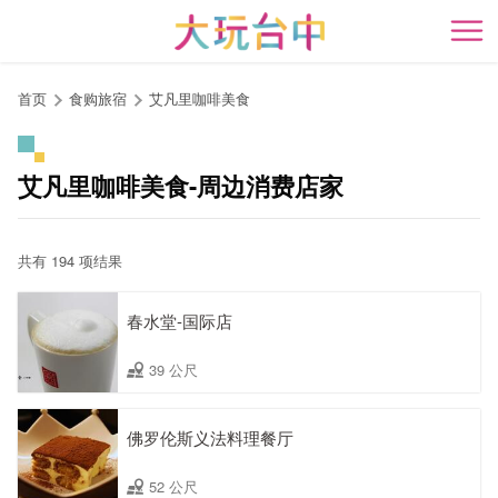
跳
到
开
主
要
首页
食购旅宿
艾凡里咖啡美食
内
容
区
艾凡里咖啡美食-周边消费店家
块
共有 194 项结果
春水堂-国际店
39 公尺
佛罗伦斯义法料理餐厅
52 公尺