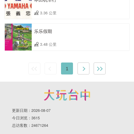
3.36 公里
乐乐假期
3.48 公里
1
更新日期：2026-08-07
今日浏览：3615
总访客数：24671264