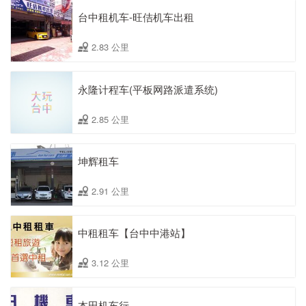
台中租机车-旺佶机车出租
2.83 公里
永隆计程车(平板网路派遣系统)
2.85 公里
坤辉租车
2.91 公里
中租租车【台中中港站】
3.12 公里
本田机车行