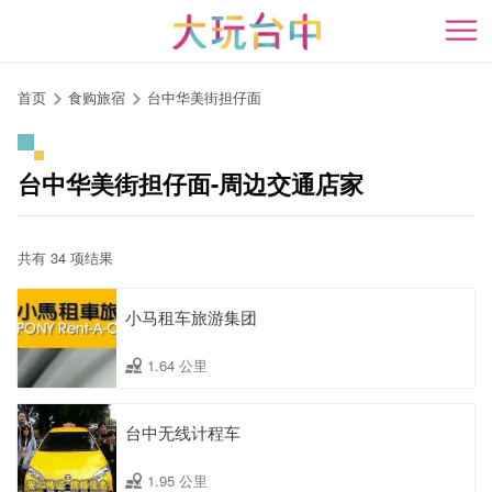
跳
到
开
主
要
首页
食购旅宿
台中华美街担仔面
内
容
区
台中华美街担仔面-周边交通店家
块
共有 34 项结果
小马租车旅游集团
1.64 公里
台中无线计程车
1.95 公里