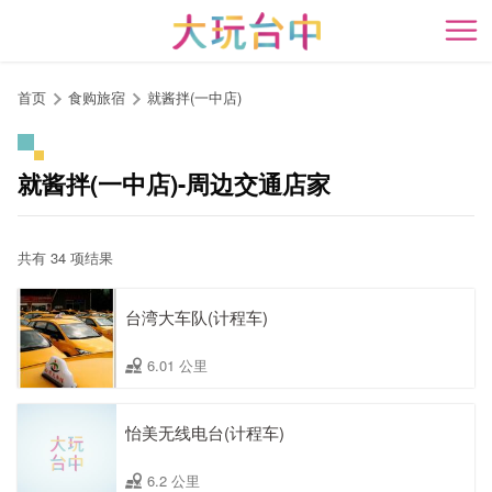
跳
到
开
主
要
首页
食购旅宿
就酱拌(一中店)
内
容
区
就酱拌(一中店)-周边交通店家
块
共有 34 项结果
台湾大车队(计程车)
6.01 公里
怡美无线电台(计程车)
6.2 公里