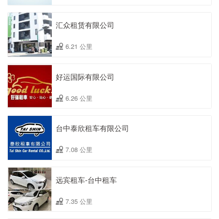
汇众租赁有限公司
6.21 公里
好运国际有限公司
6.26 公里
台中泰欣租车有限公司
7.08 公里
远宾租车-台中租车
7.35 公里