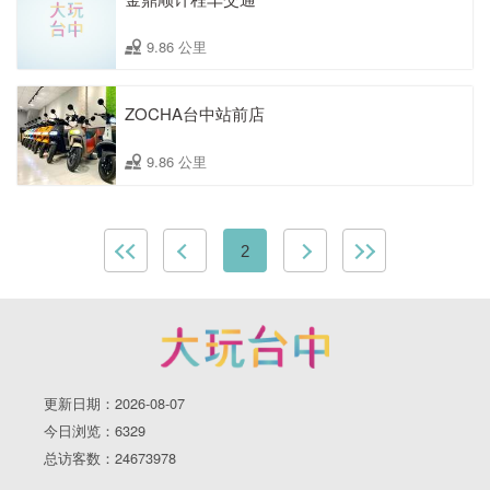
9.86 公里
ZOCHA台中站前店
9.86 公里
2
更新日期：2026-08-07
今日浏览：6329
总访客数：24673978