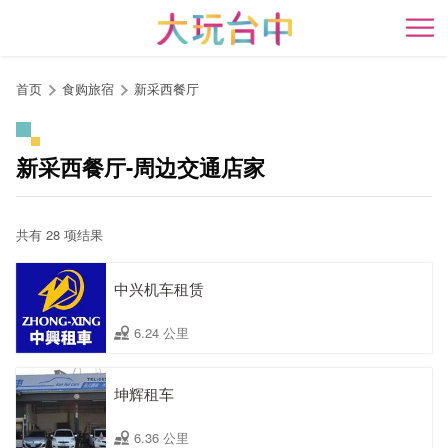
跳
到
开
主
要
首页
食购旅宿
新采西餐厅
内
容
区
新采西餐厅-周边交通店家
块
共有 28 项结果
中兴机车租赁
6.24 公里
坤辉租车
6.36 公里