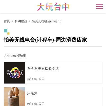
跳
到
开
主
要
首页
食购旅宿
怡美无线电台(计程车)
内
容
区
怡美无线电台(计程车)-周边消费店家
块
共有 256 项结果
石全石美石锅专卖店
1.07 公里
乐乐木
1.96 公里