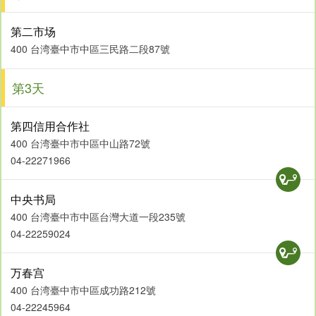
第二市场
400 台湾臺中市中區三民路二段87號
第3天
第四信用合作社
400 台湾臺中市中區中山路72號
04-22271966
中央书局
400 台湾臺中市中區台灣大道一段235號
04-22259024
万春宫
400 台湾臺中市中區成功路212號
日治时代台中规模最大的眼科诊所所改建成冰品店的宫原眼
04-22245964
科，内部装潢使用了挑高的设计，近似哈利波特内霍格华兹学