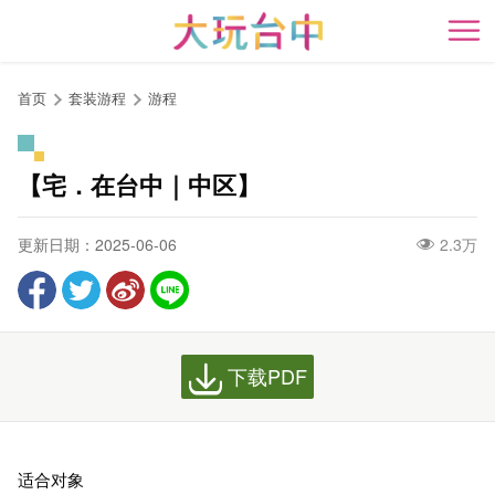
跳
到
开
主
要
首页
套装游程
游程
内
容
区
【宅．在台中｜中区】
块
更新日期：2025-06-06
2.3万
下载PDF
适合对象