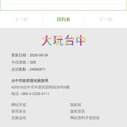
院的场景，以木头建造的书架和柜子营造出一种特有的质感
美，屋顶采用透光玻璃，白天时光线自然引进，一边看着华丽
的室内设计、一边吃着可口的甜点，除了是台中必吃冰品，更
上一则
回列表
下一则
是必去打卡景点。
地址｜台中市中区中山路20号
柳川水岸景观步道
更新日期：2026-08-09
今日浏览：328
总访客数：24682871
台中市政府观光旅游局
420018台中市丰原区阳明街36号5楼
电话 +886-4-2228-9111
网站导览
隐私权
资讯安全
版权宣告
交换连结
网站资料开放宣告