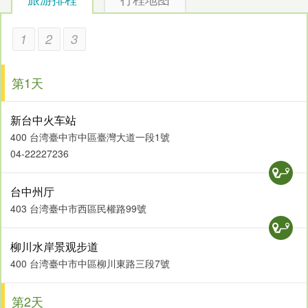
铁路高架化让台中进入新时代，但台中车站同时也保留了新
1
2
3
站、旧站，成为全台唯一「三代同堂」的车站。新旧车站相
邻，宽大的广场上有缤纷的装置艺术，增添了几分活泼感，而
台中车站新站也是全台第一座开放式火车站，更是唯一没有空
第1天
调的火车站，采光与通风十分良好。
新台中火车站
地址｜台中市中区台湾大道一段1号
400 台湾臺中市中區臺灣大道一段1號
04-22227236
宫原眼科
台中州厅
403 台湾臺中市西區民權路99號
柳川水岸景观步道
400 台湾臺中市中區柳川東路三段7號
第2天