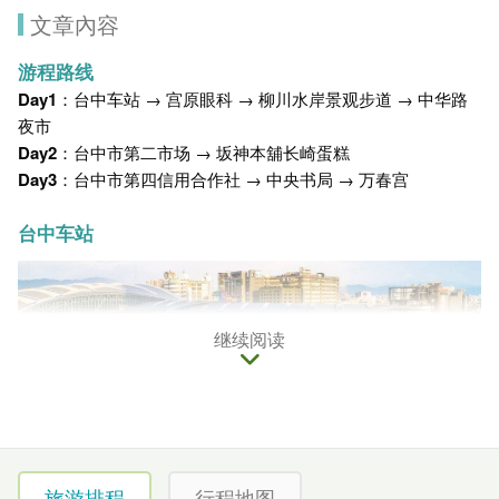
文章內容
游程
路线
Day1
：
台中车站
→
宫原眼科
→
柳川水岸景观步道
→
中华路
夜市
Day2
：
台中市第二市场
→ 坂神本舖长崎蛋糕
Day3
：
台中市第四信用合作社
→ 中央书局 →
万春宫
台中车站
继续阅读
旅游排程
行程地图