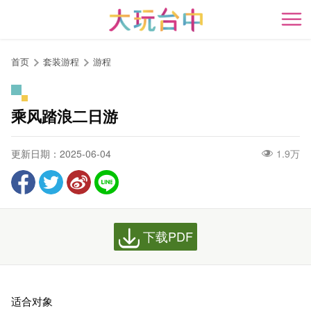
跳
到
开
主
要
首页
套装游程
游程
内
容
区
乘风踏浪二日游
块
更新日期：2025-06-04
1.9万
下载PDF
适合对象