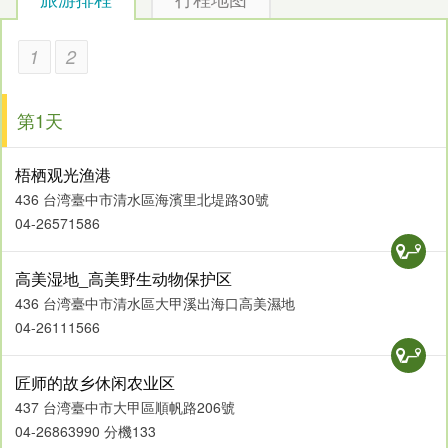
●旅游小帮手
1
2
大肚溪口野生动物保护区全天开放，民众可以依照自己需求，
在各个时间点前往旅游赏鸟唷！
第1天
梧栖观光渔港
436 台湾臺中市清水區海濱里北堤路30號
04-26571586
高美湿地_高美野生动物保护区
436 台湾臺中市清水區大甲溪出海口高美濕地
04-26111566
匠师的故乡休闲农业区
437 台湾臺中市大甲區順帆路206號
04-26863990 分機133