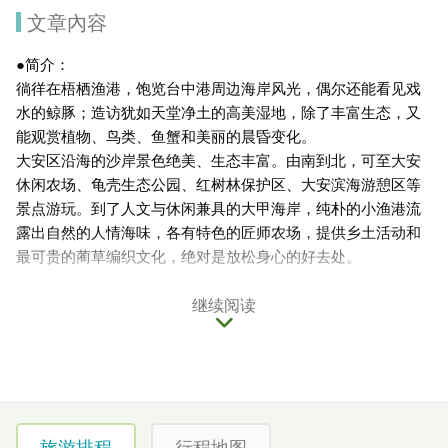
文章內容
●简介：
徜徉在梧栖渔港，饱览台中港周边海岸风光，偶尔还能看见戏
水的鲸豚；造访犹如天堂净土的高美湿地，除了丰富生态，又
能观赏植物、鸟类、鱼蟹和美丽的晨昏变化。
大安区沿海的沙岸景色绝美、生态丰富。由南到北，可至大安
休闲农场、龟壳生态公园、红树林保护区、大安滨海游憩区等
景点游玩。到了人文与休闲兼具的大甲海岸，纯朴的小渔港流
露出自然的人情海味，各有特色的匠师农场，提供乡土活动和
最可贵的蔺草编织文化，绝对是放松身心的好去处。
●旅游焦点：匠师的故乡休闲农业区
继续阅读
匠师的故乡结合大甲当地农村风光和自然体验，可自行携带单
车边骑边赏花，到海边散步吹吹风，观赏刚回航的船只或静待
日落晚霞的美景，也可亲手体验农家的焢窑，另拥有草蓆编
织、农业体验、传统米食、稻草、挽面、砾石滩等项目，丰富
的人文与自然景观，让游客体验农村纯朴的生活及自然保育的
旅游排程
行程地图
娱乐性。