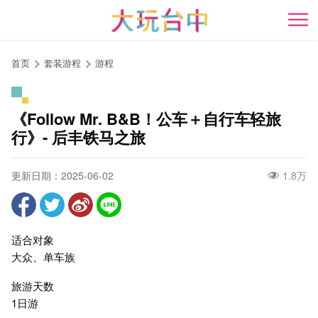
跳
到
开
主
要
首页
套装游程
游程
内
容
区
《Follow Mr. B&B！公车＋自行车轻旅
块
行》- 后丰铁马之旅
更新日期：2025-06-02
1.8万
适合对象
大众、单车族
旅游天数
1日游