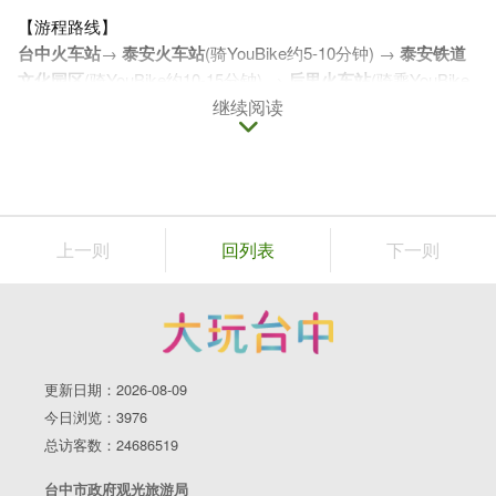
【游程路线】
台中火车站
→
泰安火车站
(骑YouBike约5-10分钟) →
泰安铁道
文化园区
(骑YouBike约10-15分钟) →
后里火车站
(骑乘YouBike
后丰铁马道约1小时) →
庙东夜市YouBike站
继续阅读
(步行3分钟)→
庙东
夜市
步行3分钟)→
丰原慈济宫
1.泰安火车站
全台第一座高架车站，远眺火焰山与花梁钢桥
此次旅程第一站将来到泰安火车站，这里同时也是台湾铁路局
上一则
回列表
下一则
第一座高架化的车站。正因为他高架化的缘故，因此站在月台
上可以眺望的距离更远，甚至能看见远方的花梁钢桥以及苗栗
火炎山。
地址：台中市后里区公馆里安眉路37之12号
更新日期：2026-08-09
今日浏览：3976
总访客数：24686519
台中市政府观光旅游局