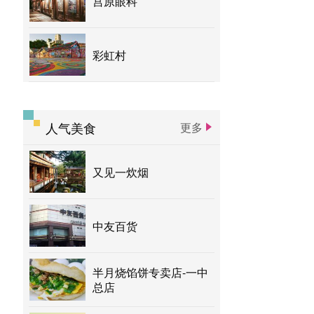
宫原眼科
彩虹村
人气美食
更多
又见一炊烟
中友百货
半月烧馅饼专卖店-一中
总店