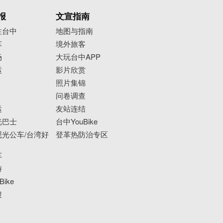
报
文宣指南
往台中
地图与指南
车
境外旅客
场
大玩台中APP
运
影片欣赏
照片集锦
问卷调查
运
友站连结
光巴士
台中YouBike
光公车/台湾好
登革热防治专区
车
游
ike
搜