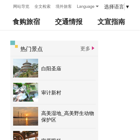
:::
选择语言
▼
网站导览
全文检索
境外旅客
Language
食购旅宿
交通情报
文宣指南
热门景点
更多
:::
白阳圣庙
审计新村
高美湿地_高美野生动物
保护区