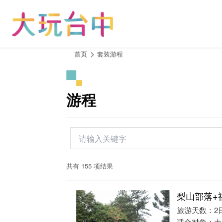
跳
到
主
要
内
:::
首页
套装游程
容
区
块
游程
共有 155 项结果
梨山部落+
旅游天数：2
适合对象：大