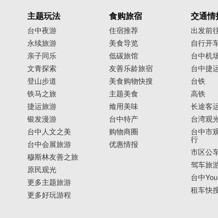
主题玩法
食购旅宿
交通情
台中夜游
住宿推荐
出发前
永续旅游
美食导览
自行开
亲子同乐
低碳旅馆
台中机
文青探索
友善乐龄旅宿
台中捷
登山步道
美食购物快搜
台铁
铁马之旅
主题美食
高铁
捷运旅游
飨用美味
长途客
银发漫游
台中特产
台湾观
台中人文之美
购物商圈
台中市观
行
台中会展旅游
优惠情报
市区公
穆斯林友善之旅
驾车旅
原民观光
台中YouB
更多主题旅游
租车快
更多好玩游程