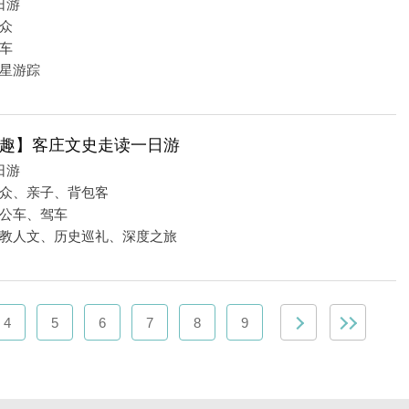
日游
众
车
星游踪
趣】客庄文史走读一日游
日游
众、亲子、背包客
公车、驾车
教人文、历史巡礼、深度之旅
4
5
6
7
8
9