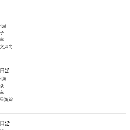
日游
子
车
文风尚
日游
日游
众
车
星游踪
日游