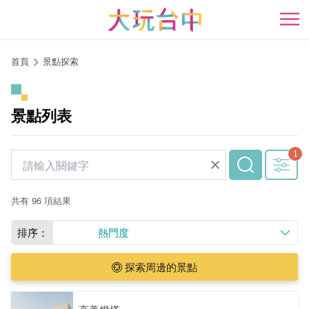
跳
到
開
主
要
首頁
景點探索
內
容
區
景點列表
塊
共有 96 項結果
排序：
熱門度
探索周邊的景點