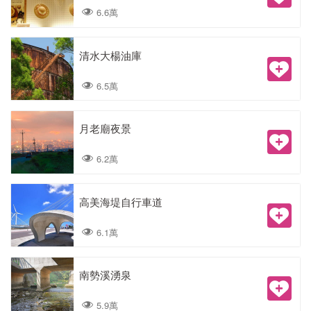
6.6萬
清水大楊油庫
6.5萬
月老廟夜景
6.2萬
高美海堤自行車道
6.1萬
南勢溪湧泉
5.9萬