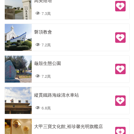
高美燈塔
7.3萬
磐頂教會
7.2萬
龜殼生態公園
7.2萬
縱貫鐵路海線清水車站
6.8萬
大甲三寶文化館ˍ裕珍馨光明旗艦店