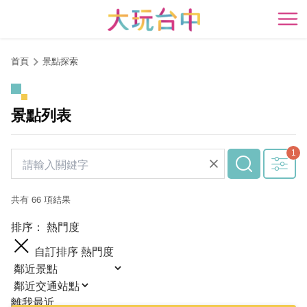
跳
到
開
主
要
首頁
景點探索
內
容
區
景點列表
塊
共有 66 項結果
排序：
熱門度
自訂排序
熱門度
離我最近