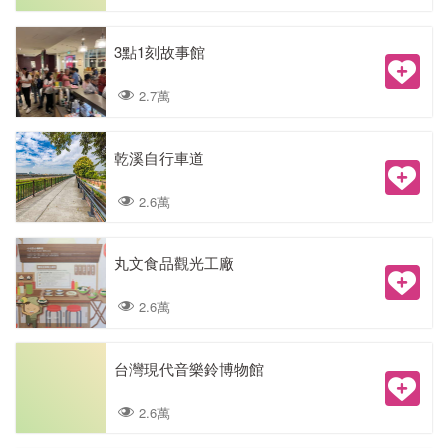
3點1刻故事館
2.7萬
乾溪自行車道
2.6萬
丸文食品觀光工廠
2.6萬
台灣現代音樂鈴博物館
2.6萬