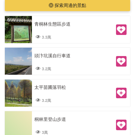
探索周邊的景點
青桐林生態區步道
3.3萬
頭汴坑溪自行車道
3.2萬
太平苗圃落羽松
3.2萬
桐林里登山步道
3萬