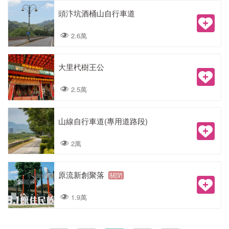
頭汴坑酒桶山自行車道
2.6萬
大里杙樹王公
2.5萬
山線自行車道(專用道路段)
2萬
原流新創聚落
關閉
1.9萬